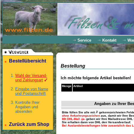
Service
Kontakt
Wa
Bestellübersicht
Bestellung
Wahl der Versand-
Ich möchte folgende Artikel bestellen!
und Zahlungsart
Menge
Artikel
Eingabe von Name
und Postanschrift
Kontrolle Ihrer
Angaben zu Ihrer Bes
Angaben und
absenden
Bitte füllen Sie alle mit
gekennzeichneten Felde
ohne Anfuehrungszeichen
aus, damit wir Ihre Be
Mit DHL-Mail -ja-
geben wir Ihre Mailadresse DHL 
Sie erhalten dann von DHL den Versandverlauf.
Zurück zum Shop
Bei Auslandsbestellungen bitte zusaetzlich das La