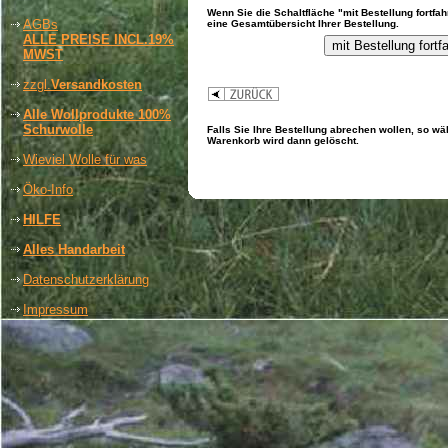
Wenn Sie die Schaltfläche "mit Bestellung fortfa
AGBs
eine Gesamtübersicht Ihrer Bestellung.
ALLE PREISE INCL.19%
MWST
zzgl.
Versandkosten
Alle Wollprodukte 100%
Schurwolle
Falls Sie Ihre Bestellung abrechen wollen, so wä
Warenkorb wird dann gelöscht.
Wieviel Wolle für was
Öko-Info
HILFE
Alles Handarbeit
Datenschutzerklärung
Impressum